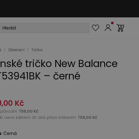
é
/
Oblečení
/
Trička
nské tričko New Balance
53941BK – černé
,00 Kč
původní
:
759,00 Kč
žší cena během 30 dnů před snížením:
759,00 Kč
a
:
Černá