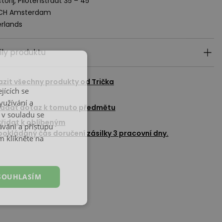
torij, Pilotenstraat 35 – 45
 CH Amsterdam
rlands
ily produktu
azit všechny produkty od
Trička
jících se
yužívání a
adat dotaz k tomuto předmětu
 v souladu se
Přidat k oblíbeným
vání a přístupu
okládaný čas doručení zásilky 3 pracovní dny.
m klikněte na
SOUHLASÍM