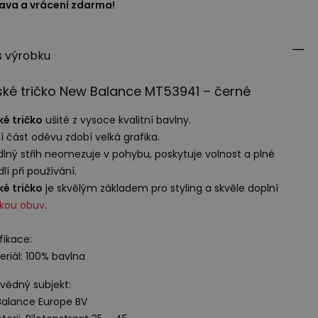
ava a vrácení zdarma!
s výrobku
ké tričko New Balance MT53941 – černé
é tričko
ušité z vysoce kvalitní bavlny.
í část oděvu zdobí velká grafika.
lný střih neomezuje v pohybu, poskytuje volnost a plné
lí při používání.
é tričko
je skvělým základem pro styling a skvěle doplní
ckou obuv
.
fikace:
eriál: 100% bavlna
ědný subjekt:
alance Europe BV