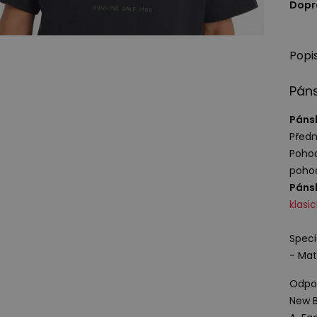
Dopr
Popi
Páns
Pánsk
Předn
Pohod
pohod
Pánsk
klasi
Speci
- Mat
Odpov
New B