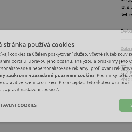
A-Fac
1059
Nethe
Deta
 stránka používá cookies
Zobr
ívají cookies za účelem poskytování služeb, včetně služeb souvise
ním portálu, úpravou jeho obsahu, analýzou a průzkumy jeho v
Z
sonalizované a nepersonalizované reklamy (profilování reklamy)
ny soukromí
a
Zásadami používání cookies
. Podmínky uchová
Předp
 upravit ve svém prohlížeči. Pro akceptaci této skutečnosti prosí
 „Upravit nastavení cookies“.
STAVENÍ COOKIES