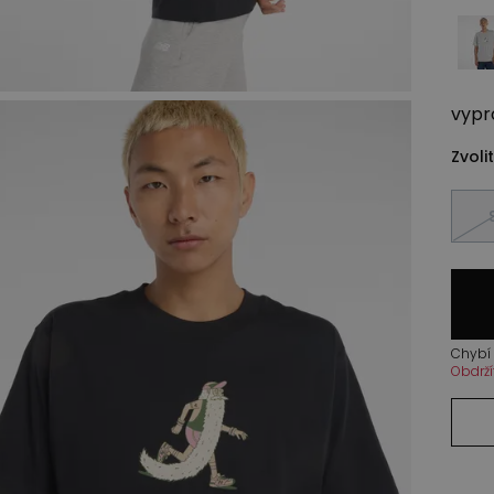
vypr
Zvolit
Chybí 
Obdrží