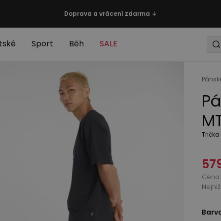
Doprava a vrácení zdarma ↓
tské
Sport
Běh
SALE
Pánsk
Pá
MT
Trička
579
Cena 
Nejni
Barv