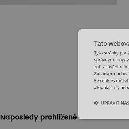
Tato webová
Tyto stránky použ
správným fungová
zobrazováním per
Zásadami ochra
ke cookies můžete
„Souhlasím“, nebo
UPRAVIT NA
Naposledy prohlížené