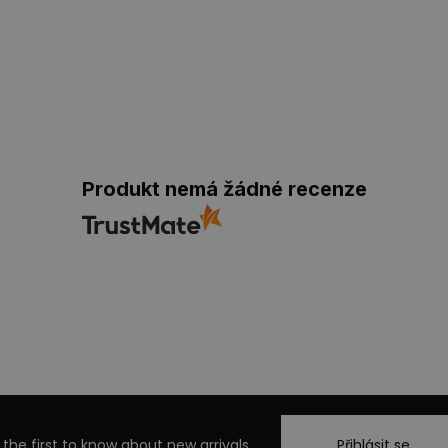
Produkt nemá žádné recenze
 the first to know about new arrivals
Přihlásit se