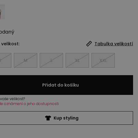
odaný
 velikost:
Tabulka velikostí
S
M
L
XL
XXL
Přidat do košíku
vaše velikost?
te oznámení o jeho dostupnosti
Kup styling