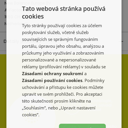
New Balance Europe BV
Tato webová stránka používá
A-Factorij, Pilotenstraat 35 – 45
cookies
1059 CH Amsterdam
Netherlands
Tyto stránky používají cookies za účelem
poskytování služeb, včetně služeb
souvisejících se správným fungováním
Detaily produktu
portálu, úpravou jeho obsahu, analýzou a
průzkumy jeho využívání a zobrazováním
personalizované a nepersonalizované
reklamy (profilování reklamy) v souladu se
Zásadami ochrany soukromí
a
Zásadami používání cookies
. Podmínky
uchovávání a přístupu ke cookies můžete
upravit ve svém prohlížeči. Pro akceptaci
této skutečnosti prosím klikněte na
„Souhlasím“, nebo „Upravit nastavení
cookies“.