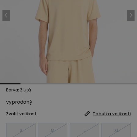
Barva
:
Žlutá
vyprodaný
Zvolit velikost:
Tabulka velikostí
S
M
L
XL