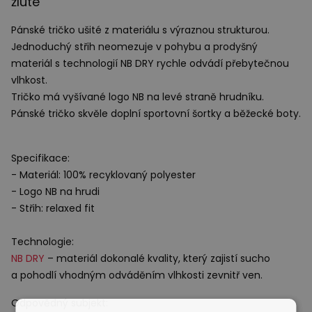
žluté
Pánské tričko ušité z materiálu s výraznou strukturou.
Jednoduchý střih neomezuje v pohybu a prodyšný
materiál s technologií NB
DRY
rychle odvádí přebytečnou
vlhkost.
Tričko má vyšívané logo NB na levé straně hrudníku.
Pánské tričko skvěle doplní sportovní šortky a běžecké boty.
Specifikace:
- Materiál: 100% recyklovaný polyester
- Logo NB na hrudi
- Střih: relaxed fit
Technologie:
NB
DRY
– materiál dokonalé kvality, který zajistí sucho
a pohodlí vhodným odváděním vlhkosti zevnitř ven.
Odpovědný subjekt: