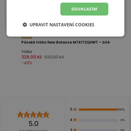
SOUHLASÍM
UPRAVIT NASTAVENÍ COOKIES
Sleva
Pánské tričko New Balance MT61T2QHWT – bílé
Trička
329,00 Kč
629,00 Kč
-
48
%
5
100%
4
0%
5.0
3
0%