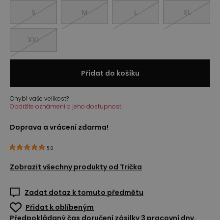
S
M
L
XL
XXL
Přidat do košíku
Chybí vaše velikost?
Obdržíte oznámení o jeho dostupnosti
Doprava a vrácení zdarma!
5.0
Zobrazit všechny produkty od
Trička
Zadat dotaz k tomuto předmětu
Přidat k oblíbeným
Předpokládaný čas doručení zásilky 3 pracovní dny.