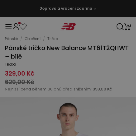
Doprava a vrácení zdarma ↓
Pánské
/
Oblečení
/
Trička
Pánské tričko New Balance MT61T2QHWT
– bílé
Trička
329,00 Kč
629,00 Kč
Nejnižší cena během 30 dnů před snížením:
399,00 Kč