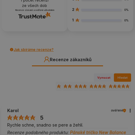
1
počet recenzí
ze všech dob
2
0%
Recenze získané a ověřené uživatelem
1
0%
Jak sbíráme recenze?
Recenze zákazníků
Vymazat
Hledat
Karol
ověřené
5
Rychle schne, snadno se pere a žehlí.
Recenze podobného produktu:
Pánské tričko New Balance