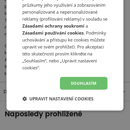
průzkumy jeho využívání a zobrazováním
prodyšnost a lepší pohodlí, zatímco svršek se zvětšeným
personalizované a nepersonalizované
logem “N” propůjčuje modelu retro-moderní estetiku.
reklamy (profilování reklamy) v souladu se
Toto odvážné spojení stylů v New Balance 327 bylo
Zásadami ochrany soukromí
a
navrženo s myšlenkou na každého, kdo hledá styl retro v
Zásadami používání cookies
. Podmínky
moderním hávu.
uchovávání a přístupu ke cookies můžete
Odpovědný subjekt:
upravit ve svém prohlížeči. Pro akceptaci
New Balance Europe BV
této skutečnosti prosím klikněte na
A-Factorij, Pilotenstraat 35 – 45
„Souhlasím“, nebo „Upravit nastavení
1059 CH Amsterdam
cookies“.
Netherlands
SOUHLASÍM
Detaily produktu
UPRAVIT NASTAVENÍ COOKIES
Naposledy prohlížené