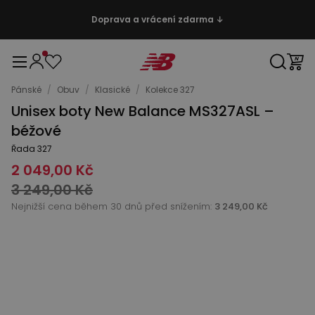
Doprava a vrácení zdarma ↓
Pánské
/
Obuv
/
Klasické
/
Kolekce 327
Unisex boty New Balance MS327ASL –
béžové
Řada 327
2 049,00 Kč
3 249,00 Kč
Nejnižší cena během 30 dnů před snížením:
3 249,00 Kč