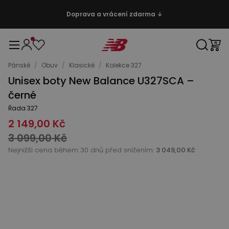
Doprava a vrácení zdarma ↓
Pánské
/
Obuv
/
Klasické
/
Kolekce 327
Unisex boty New Balance U327SCA –
černé
Řada 327
2 149,00 Kč
3 099,00 Kč
Nejnižší cena během 30 dnů před snížením:
3 049,00 Kč