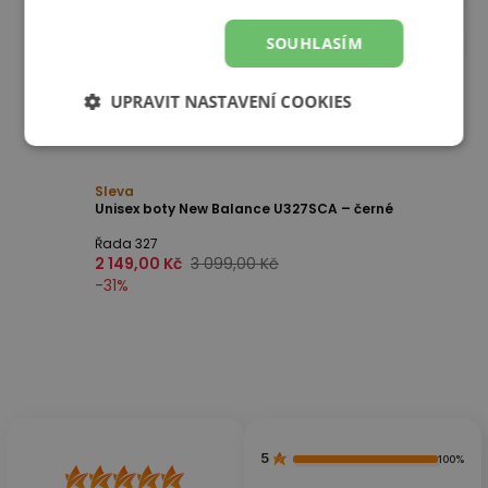
SOUHLASÍM
UPRAVIT NASTAVENÍ COOKIES
Sleva
Unisex boty New Balance U327SCA – černé
Řada 327
2 149,00 Kč
3 099,00 Kč
-
31
%
5
100%