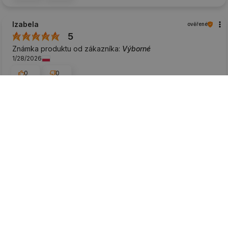
Izabela
ověřené
5
Známka produktu od zákazníka:
Výborné
1/28/2026
0
0
Aleksandra
ověřené
5
Známka produktu od zákazníka:
Výborné
1/27/2026
0
0
MARCIN
ověřené
5
Známka produktu od zákazníka:
Výborné
1/6/2026