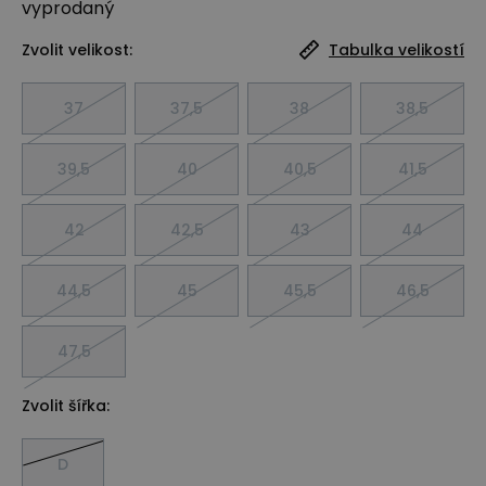
vyprodaný
Zvolit velikost:
Tabulka velikostí
37
37,5
38
38,5
39,5
40
40,5
41,5
42
42,5
43
44
44,5
45
45,5
46,5
47,5
Zvolit šířka:
D