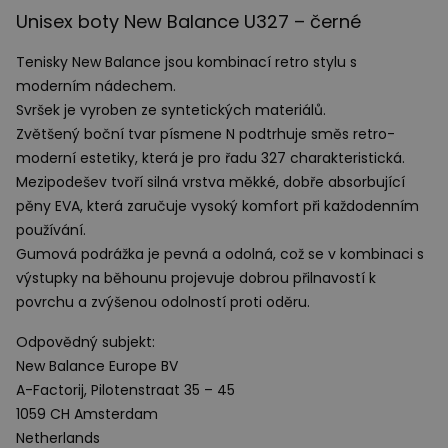
Unisex boty New Balance U327 – černé
Tenisky New Balance jsou kombinací retro stylu s
moderním nádechem.
Svršek je vyroben ze syntetických materiálů.
Zvětšený boční tvar písmene N podtrhuje směs retro-
moderní estetiky, která je pro řadu 327 charakteristická.
Mezipodešev tvoří silná vrstva měkké, dobře absorbující
pěny
EVA
, která zaručuje vysoký komfort při každodenním
používání.
Gumová podrážka je pevná a odolná, což se v kombinaci s
výstupky na běhounu projevuje dobrou přilnavostí k
povrchu a zvýšenou odolností proti oděru.
Odpovědný subjekt:
New Balance Europe BV
A-Factorij, Pilotenstraat 35 – 45
1059 CH Amsterdam
Netherlands