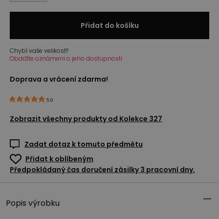
Přidat do košíku
Chybí vaše velikost?
Obdržíte oznámení o jeho dostupnosti
Doprava a vrácení zdarma!
5.0
Zobrazit všechny produkty od
Kolekce 327
Zadat dotaz k tomuto předmětu
Přidat k oblíbeným
Předpokládaný čas doručení zásilky 3 pracovní dny.
Popis výrobku