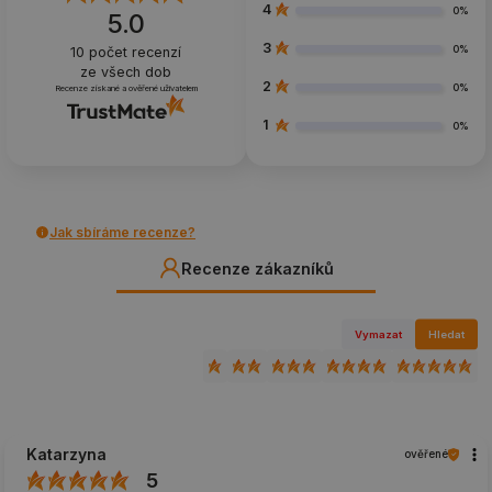
4
0%
5.0
3
0%
10
počet recenzí
ze všech dob
2
0%
Recenze získané a ověřené uživatelem
1
0%
Jak sbíráme recenze?
Recenze zákazníků
Vymazat
Hledat
Katarzyna
ověřené
5