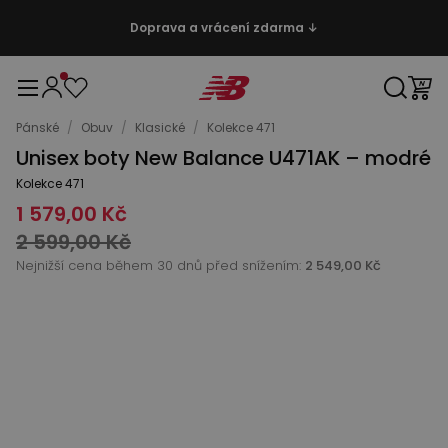
Doprava a vrácení zdarma ↓
Pánské
/
Obuv
/
Klasické
/
Kolekce 471
Unisex boty New Balance U471AK – modré
Kolekce 471
1 579,00 Kč
2 599,00 Kč
Nejnižší cena během 30 dnů před snížením:
2 549,00 Kč