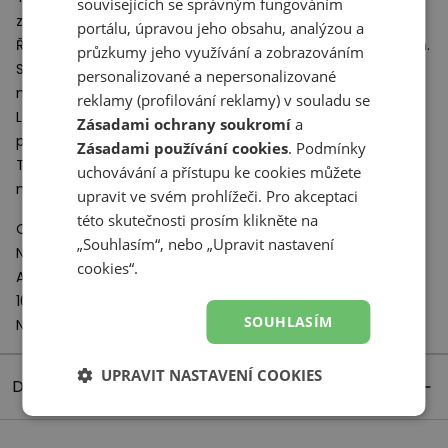
souvisejících se správným fungováním
ze 70. let.
portálu, úpravou jeho obsahu, analýzou a
Řada U471 kombinuje retro estetiku s moderním designem.
průzkumy jeho využívání a zobrazováním
Svršek je vyroben z kombinace prodyšné síťoviny a
personalizované a nepersonalizované
měkkého semiše pro pohodlí a odolnost.
reklamy (profilování reklamy) v souladu se
Lehká mezipodešev z pěny
EVA
zajišťuje pohodlí, zatímco
Zásadami ochrany soukromí
a
podrážka se vzorem rybí kosti nabízí vynikající přilnavost.
Zásadami používání cookies
. Podmínky
Tenisky New Balance řady U471 jsou jednoduchou, ale
uchovávání a přístupu ke cookies můžete
moderní lifestylovou obuví.
upravit ve svém prohlížeči. Pro akceptaci
této skutečnosti prosím klikněte na
Odpovědný subjekt:
„Souhlasím“, nebo „Upravit nastavení
New Balance Europe BV
cookies“.
A-Factorij, Pilotenstraat 35 – 45
1059 CH Amsterdam
SOUHLASÍM
Netherlands
UPRAVIT NASTAVENÍ COOKIES
Detaily produktu