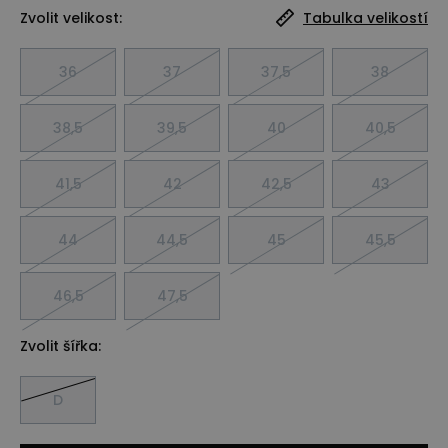
Zvolit velikost:
Tabulka velikostí
36
37
37,5
38
38,5
39,5
40
40,5
41,5
42
42,5
43
44
44,5
45
45,5
46,5
47,5
Zvolit šířka:
D