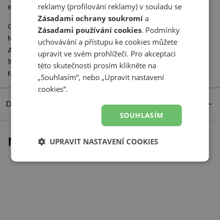
reklamy (profilování reklamy) v souladu se
energii, která vzniká při nárazu boty o podklad.
Zásadami ochrany soukromí
a
Odpovědný subjekt:
Zásadami používání cookies
. Podmínky
New Balance Europe BV
uchovávání a přístupu ke cookies můžete
A-Factorij, Pilotenstraat 35 – 45
upravit ve svém prohlížeči. Pro akceptaci
1059 CH Amsterdam
této skutečnosti prosím klikněte na
Netherlands
„Souhlasím“, nebo „Upravit nastavení
cookies“.
Detaily produktu
SOUHLASÍM
Naposledy prohlížené
UPRAVIT NASTAVENÍ COOKIES