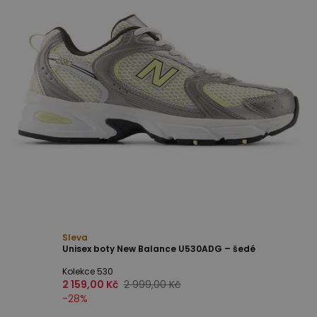
Sleva
Unisex boty New Balance U530ADG – šedé
Kolekce 530
2 159,00 Kč
2 999,00 Kč
-
28
%