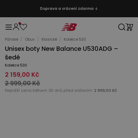
Doprava a vrácení zdarma ↓
Pánské
/
Obuv
/
Klasické
/
Kolekce 530
Unisex boty New Balance U530ADG –
šedé
Kolekce 530
2 159,00 Kč
2 999,00 Kč
Nejnižší cena během 30 dnů před snížením:
2 999,00 Kč