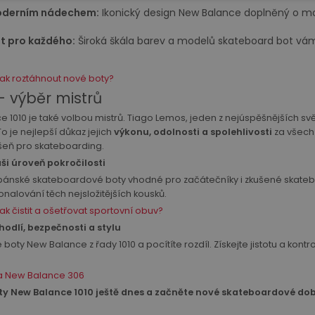
moderním nádechem:
Ikonický design New Balance doplněný o mo
t pro každého:
Široká škála barev a modelů skateboard bot vám 
ak roztáhnout nové boty?
- výběr mistrů
1010 je také volbou mistrů. Tiago Lemos, jeden z nejúspěšnějších svět
o je nejlepší důkaz jejich
výkonu, odolnosti a spolehlivosti
za všech 
šeň pro skateboarding.
ši úroveň pokročilosti
pánské skateboardové boty vhodné pro začátečníky i zkušené skateboar
konalování těch nejsložitějších kousků.
ak čistit a ošetřovat sportovní obuv?
hodlí, bezpečnosti a stylu
 boty New Balance z řady 1010 a pocítíte rozdíl. Získejte jistotu a k
 New Balance 306
oty New Balance 1010 ještě dnes a začněte nové skateboardové dob