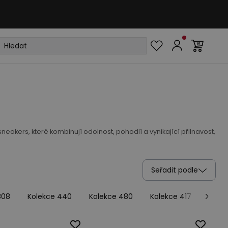
ers, které kombinují odolnost, pohodlí a vynikající přilnavost,
Seřadit podle
808
Kolekce 440
Kolekce 480
Kolekce 417
Kole