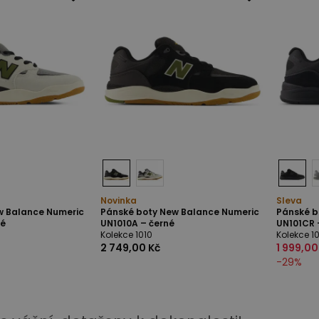
Novinka
Sleva
w Balance Numeric
Pánské boty New Balance Numeric
Pánské b
vé
UN1010A – černé
UN101CR 
Kolekce 1010
Kolekce 1
2 749,00 Kč
1 999,00
-
29
%