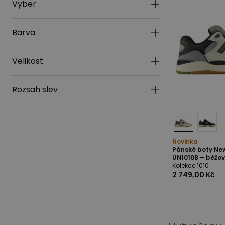
Vyber
Barva
Velikost
Rozsah slev
Novinka
Pánské boty Ne
UN1010B – béžo
Kolekce 1010
2 749,00 Kč