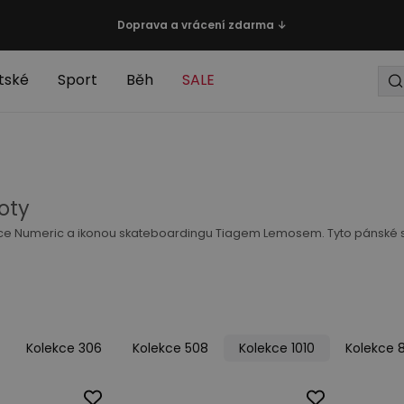
Doprava a vrácení zdarma ↓
tské
Sport
Běh
SALE
oty
Numeric a ikonou skateboardingu Tiagem Lemosem. Tyto pánské sneak
Kolekce 306
Kolekce 508
Kolekce 1010
Kolekce 