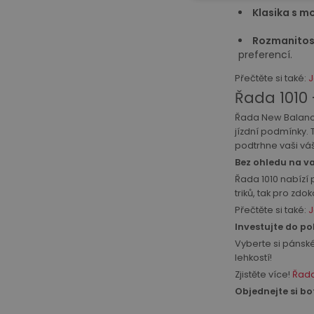
Klasika s 
Rozmanitos
preferencí.
Přečtěte si také:
J
Řada 1010 
Řada New Balance 
jízdní podmínky. T
podtrhne vaši vá
Bez ohledu na va
Řada 1010 nabízí 
triků, tak pro zdo
Přečtěte si také:
J
Investujte do po
Vyberte si pánské
lehkostí!
Zjistěte více!
Řada
Objednejte si b