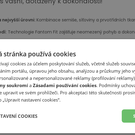
s vášní, dotaženy k dokonalosti!
 nejvyšší úrovni:
Kombinace semiše, síťoviny a prvotřídních tka
edí:
Technologie Fantom Fit zajišťuje neomezený pohyb a dokonal
ohodlí:
Strategicky umístěné panely ze síťoviny zajišťují optimální
 stránka používá cookies
a New Balance 808
ívají cookies za účelem poskytování služeb, včetně služeb souvise
ním portálu, úpravou jeho obsahu, analýzou a průzkumy jeho v
které je o krok napřed
: Inovativní pěna FuelCell v mezipodešvi po
ovádění triků na skateboardu budou klouby v našich botách řádn
sonalizované a nepersonalizované reklamy (profilování reklamy)
ny soukromí
a
Zásadami používání cookies
. Podmínky uchová
 kontrola:
Odolná gumová podrážka s výrazným vzorkem zajišťuj
 upravit ve svém prohlížeči. Pro akceptaci této skutečnosti prosí
 „Upravit nastavení cookies“.
a všech podmínek:
Speciální konstrukce podrážky zvyšuje její od
STAVENÍ COOKIES
ohodlí:
Antimikrobiální stélka OrthoLite udržuje nohy svěží a zd