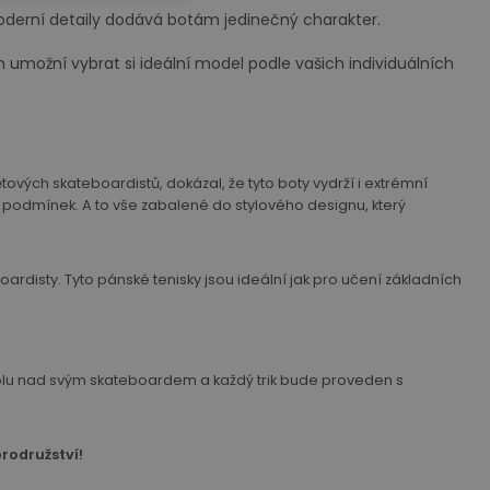
derní detaily dodává botám jedinečný charakter.
umožní vybrat si ideální model podle vašich individuálních
ových skateboardistů, dokázal, že tyto boty vydrží i extrémní
podmínek. A to vše zabalené do stylového designu, který
disty. Tyto pánské tenisky jsou ideální jak pro učení základních
ontrolu nad svým skateboardem a každý trik bude proveden s
rodružství!