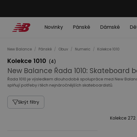
Novinky
Pánské
Dámské
Dě
New Balance
/
Pánské
/
Obuv
/
Numeric
/
Kolekce 1010
Kolekce 1010
(
4
)
New Balance Řada 1010: Skateboard b
Řada 1010 je výsledkem dlouhodobé spolupráce mezi New Balance 
splňují potřeby i těch nejnáročnějších skateboardistů.
Skrýt filtry
Kolekce 272