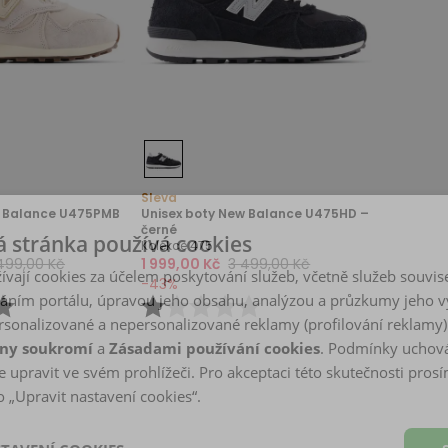
Sleva
w Balance U475PMB
Unisex boty New Balance U475HD –
černé
 stránka používá cookies
Kolekce 475
499,00 Kč
1 999,00 Kč
3 499,00 Kč
ívají cookies za účelem poskytování služeb, včetně služeb souvise
-
43
%
ním portálu, úpravou jeho obsahu, analýzou a průzkumy jeho v
sonalizované a nepersonalizované reklamy (profilování reklamy)
ny soukromí
a
Zásadami používání cookies
. Podmínky uchová
 upravit ve svém prohlížeči. Pro akceptaci této skutečnosti prosí
 „Upravit nastavení cookies“.