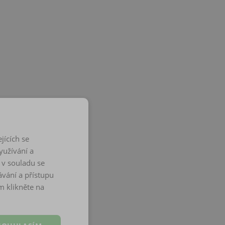
jících se
yužívání a
 v souladu se
vání a přístupu
m klikněte na