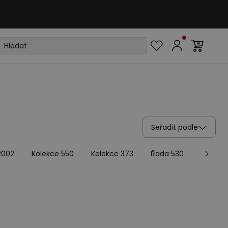
Seřadit podle
2002
Kolekce 550
Kolekce 373
Řada 530
Kolekc